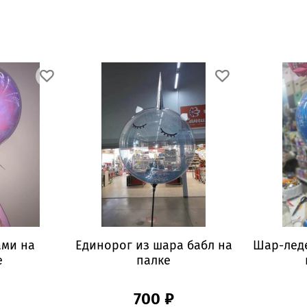
ами на
Единорог из шара бабл на
Шар-лед
е
палке
700 ₽