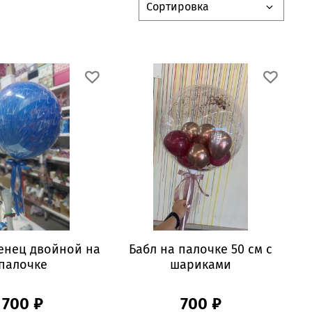
енец двойной на
Бабл на палочке 50 см с
палочке
шариками
700 ₽
700 ₽