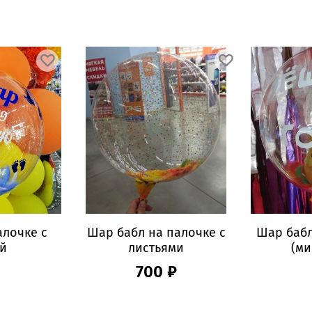
алочке с
Шар бабл на палочке с
Шар бабл
й
листьями
(ми
700 ₽