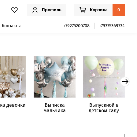
Профиль
Корзина
0
Контакты
+79275200708
+79375369734
ка девочки
Выписка
Выпускной в
мальчика
детском саду