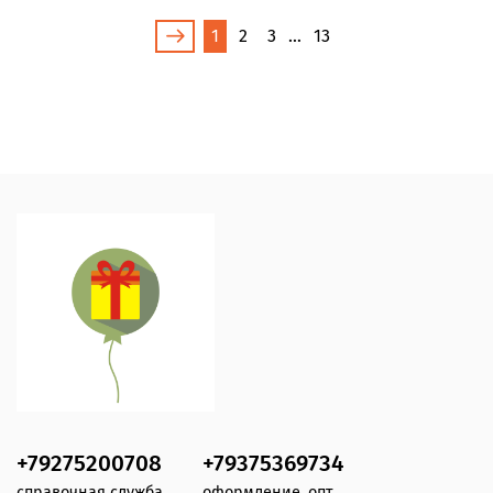
1
2
3
…
13
+79275200708
+79375369734
справочная служба
оформление, опт