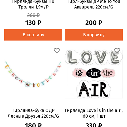
Гирлянда-буквы HB
Гирл-буквы ДР Me To You
Тролли 1,9м/P
Акварель 220см/G
260 ₽
130 ₽
200 ₽
В корзину
В корзину
Гирлянда-букв С ДР
Гирлянда Love is in the air!,
Лесные Друзья 220см/G
160 см, 1 шт.
180 ₽
330 ₽