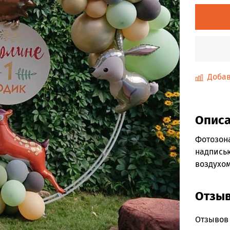
Добав
Опис
Фотозона
надпись
воздухом
Отзы
Отзывов 