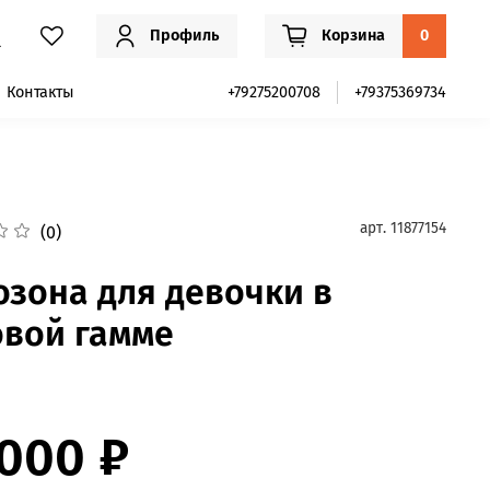
Профиль
Корзина
0
Контакты
+79275200708
+79375369734
арт.
11877154
(0)
озона для девочки в
овой гамме
 000 ₽