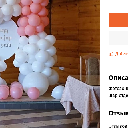
Добав
Опис
Фотозона
шар отде
Отзы
Отзывов 