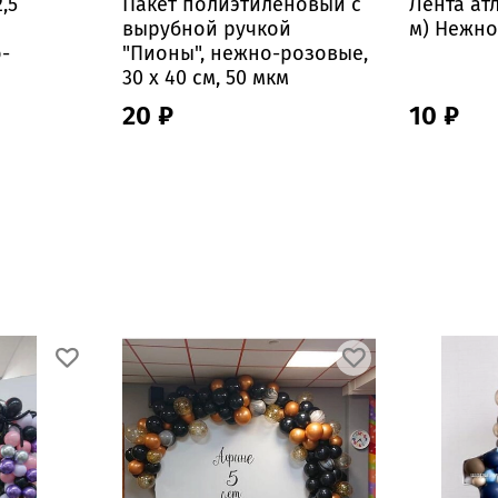
,5
Пакет полиэтиленовый с
Лента атл
вырубной ручкой
м) Нежно
-
"Пионы", нежно-розовые,
30 х 40 см, 50 мкм
20 ₽
10 ₽