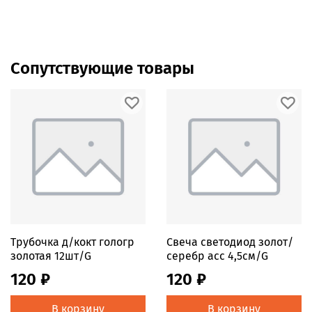
Сопутствующие товары
Трубочка д/кокт гологр
Свеча светодиод золот/
золотая 12шт/G
серебр асс 4,5см/G
120 ₽
120 ₽
В корзину
В корзину