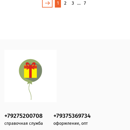
1
2
3
…
7
+79275200708
+79375369734
справочная служба
оформление, опт